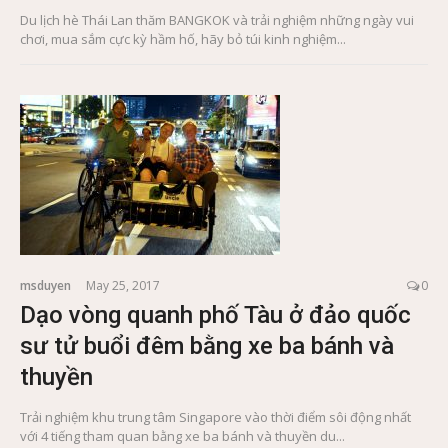
Du lịch hè Thái Lan thăm BANGKOK và trải nghiệm những ngày vui
chơi, mua sắm cực kỳ hầm hố, hãy bỏ túi kinh nghiệm...
msduyen
May 25, 2017
0
Dạo vòng quanh phố Tàu ở đảo quốc
sư tử buổi đêm bằng xe ba bánh và
thuyền
Trải nghiệm khu trung tâm Singapore vào thời điểm sôi động nhất
với 4 tiếng tham quan bằng xe ba bánh và thuyền du...