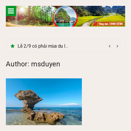
Skip
to
content
Lễ 2/9 có phải mùa du lịch Hà Giang đẹp không?
Author:
msduyen