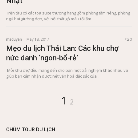
Nhật
Trên tàu có các toa suite thượng hạng gồm phòng tắm riêng, phòng
ngủ hai giường đơn, với nội thất gỗ màu tối ấm...
msduyen
May 18, 2017
0
Mẹo du lịch Thái Lan: Các khu chợ
nức danh ‘ngon-bổ-rẻ’
Mỗi khu chợ đều mang đến cho bạn một trải nghiệm khác nhau và
giúp bạn cảm nhận được nét văn hoá đặc sắc của...
Posts
Page
Page
1
2
pagination
CHÙM TOUR DU LỊCH