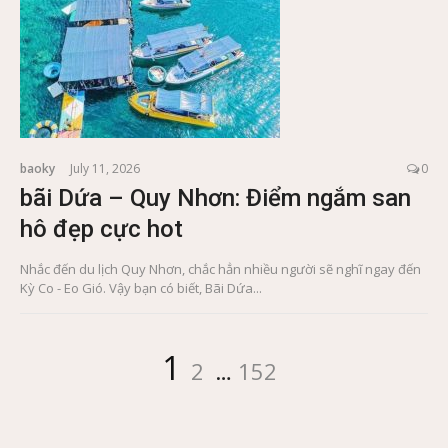
baoky
July 11, 2026
0
bãi Dứa – Quy Nhơn: Điểm ngắm san
hô đẹp cực hot
Nhắc đến du lịch Quy Nhơn, chắc hẳn nhiều người sẽ nghĩ ngay đến
Kỳ Co - Eo Gió. Vậy bạn có biết, Bãi Dứa...
Posts
Page
Page
Page
1
2
…
152
pagination