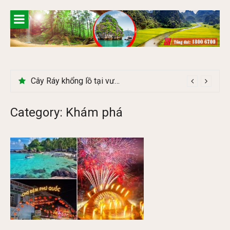
Skip
to
content
Cây Ráy khổng lồ tại vườn Quốc gia Cúc Phương
Category:
Khám phá