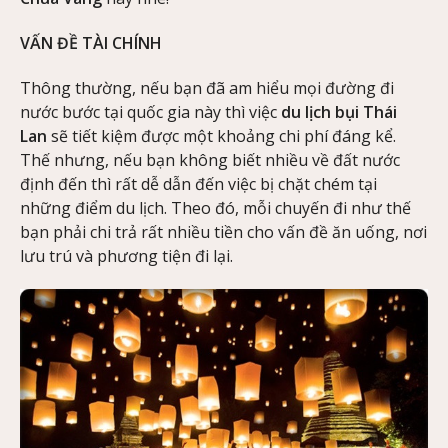
VẤN ĐỀ TÀI CHÍNH
Thông thường, nếu bạn đã am hiểu mọi đường đi
nước bước tại quốc gia này thì việc
du lịch bụi Thái
Lan
sẽ tiết kiệm được một khoảng chi phí đáng kể.
Thế nhưng, nếu bạn không biết nhiều về đất nước
định đến thì rất dễ dẫn đến việc bị chặt chém tại
những điểm du lịch. Theo đó, mỗi chuyến đi như thế
bạn phải chi trả rất nhiều tiền cho vấn đề ăn uống, nơi
lưu trú và phương tiện đi lại.