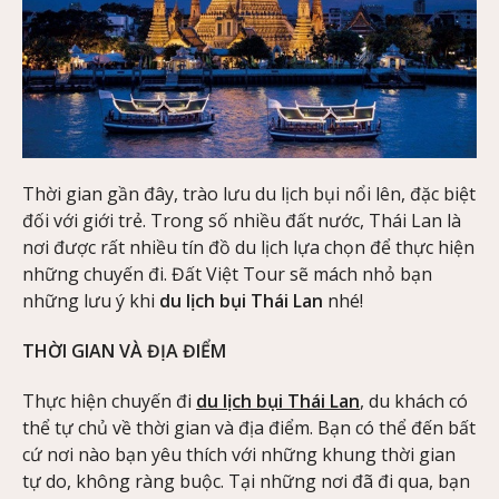
Thời gian gần đây, trào lưu du lịch bụi nổi lên, đặc biệt
đối với giới trẻ. Trong số nhiều đất nước, Thái Lan là
nơi được rất nhiều tín đồ du lịch lựa chọn để thực hiện
những chuyến đi. Đất Việt Tour sẽ mách nhỏ bạn
những lưu ý khi
du lịch bụi Thái Lan
nhé!
THỜI GIAN VÀ ĐỊA ĐIỂM
Thực hiện chuyến đi
du lịch bụi Thái Lan
, du khách có
thể tự chủ về thời gian và địa điểm. Bạn có thể đến bất
cứ nơi nào bạn yêu thích với những khung thời gian
tự do, không ràng buộc. Tại những nơi đã đi qua, bạn