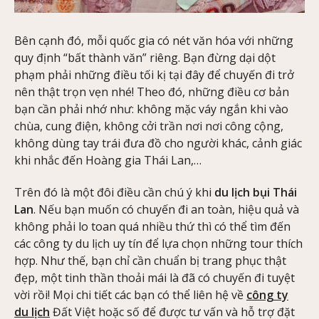
Bên cạnh đó, mỗi quốc gia có nét văn hóa với những
quy định “bất thành văn” riêng. Bạn đừng dại dột
phạm phải những điều tối kị tại đây để chuyến đi trở
nên thật trọn vẹn nhé! Theo đó, những điều cơ bản
bạn cần phải nhớ như: không mặc váy ngắn khi vào
chùa, cung điện, không cởi trần nơi nơi công cộng,
không dùng tay trái đưa đồ cho người khác, cảnh giác
khi nhắc đến Hoàng gia Thái Lan,…
Trên đó là một đôi điều cần chú ý khi
du lịch bụi Thái
Lan
. Nếu bạn muốn có chuyến đi an toàn, hiệu quả và
không phải lo toan quá nhiều thứ thì có thể tìm đến
các công ty du lịch uy tín để lựa chọn những tour thích
hợp. Như thế, bạn chỉ cần chuẩn bị trang phục thật
đẹp, một tinh thần thoải mái là đã có chuyến đi tuyệt
vời rồi! Mọi chi tiết các bạn có thể liên hệ về
công ty
du lịch
Đất Việt hoặc số để được tư vấn và hỗ trợ đặt