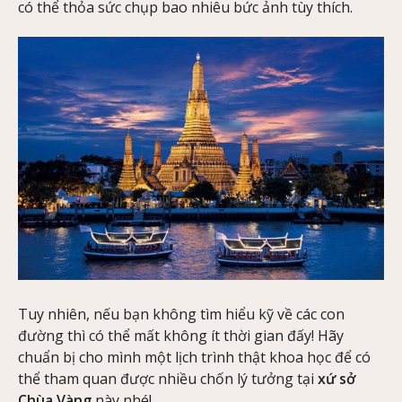
có thể thỏa sức chụp bao nhiêu bức ảnh tùy thích.
Tuy nhiên, nếu bạn không tìm hiểu kỹ về các con
đường thì có thể mất không ít thời gian đấy! Hãy
chuẩn bị cho mình một lịch trình thật khoa học để có
thể tham quan được nhiều chốn lý tưởng tại
xứ sở
Chùa Vàng
này nhé!