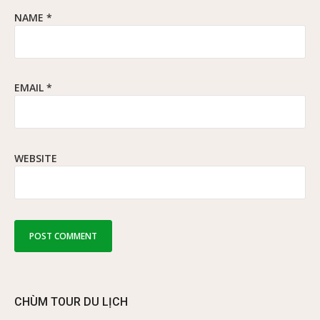
NAME
*
EMAIL
*
WEBSITE
CHÙM TOUR DU LỊCH