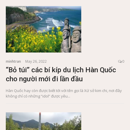
minhtran
May 26, 2022
0
“Bỏ túi” các bí kíp du lịch Hàn Quốc
cho người mới đi lần đầu
Hàn Quốc hay còn được biết tới với tên gọi là Xứ sở kim chi, nơi đây
không chỉ có những “idol” được yêu...