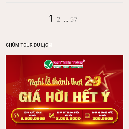
Posts
Page
Page
Page
1
2
…
57
pagination
CHÙM TOUR DU LỊCH