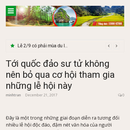
Skip
to
content
Lễ 2/9 có phải mùa du lịch Hà Giang đẹp không?
Tới quốc đảo sư tử không
nên bỏ qua cơ hội tham gia
những lễ hội này
minhtran
December 21, 2017
0
Đây là một trong những giai đoạn diễn ra tương đối
nhiều lễ hội độc đáo, đậm nét văn hóa của người