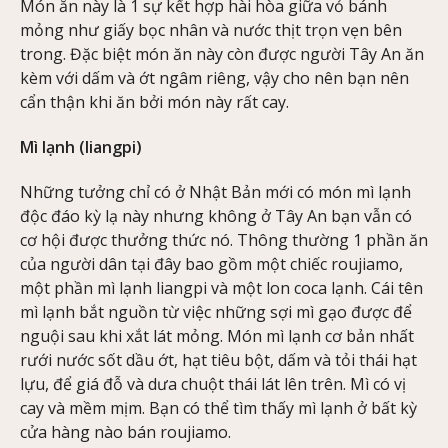
Món ăn này là 1 sự kết hợp hài hòa giữa vỏ bánh
mỏng như giấy bọc nhân và nước thịt trọn vẹn bên
trong. Đặc biệt món ăn này còn được người Tây An ăn
kèm với dấm và ớt ngâm riêng, vậy cho nên bạn nên
cẩn thận khi ăn bởi món này rất cay.
Mì lạnh (liangpi)
Những tưởng chỉ có ở Nhật Bản mới có món mì lạnh
độc đáo kỳ lạ này nhưng không ở Tây An bạn vẫn có
cơ hội được thưởng thức nó. Thông thường 1 phần ăn
của người dân tại đây bao gồm một chiếc roujiamo,
một phần mì lạnh liangpi và một lon coca lạnh. Cái tên
mì lạnh bắt nguồn từ việc những sợi mì gạo được để
nguội sau khi xắt lát mỏng. Món mì lạnh cơ bản nhất
rưới nước sốt dầu ớt, hạt tiêu bột, dấm và tỏi thái hạt
lựu, để giá đỗ và dưa chuột thái lát lên trên. Mì có vị
cay và mềm mịm. Bạn có thể tìm thấy mì lạnh ở bất kỳ
cửa hàng nào bán roujiamo.