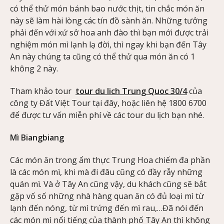
có thể thử món bánh bao nước thịt, tin chắc món ăn
này sẽ làm hài lòng các tín đồ sành ăn. Những tưởng
phải đến với xứ sở hoa anh đào thì bạn mới được trải
nghiệm món mì lạnh lạ đời, thì ngay khi bạn đến Tây
An này chúng ta cũng có thể thử qua món ăn có 1
không 2 này.
Tham khảo tour
tour du lich Trung Quoc 30/4
của
công ty Đất Việt Tour tại đây, hoặc liên hệ 1800 6700
để được tư vấn miễn phí về các tour du lịch bạn nhé.
Mì Biangbiang
Các món ăn trong ẩm thực Trung Hoa chiếm đa phần
là các món mì, khi mà đi đâu cũng có đầy rẫy những
quán mì. Và ở Tây An cũng vậy, du khách cũng sẽ bắt
gặp vố số những nhà hàng quan ăn có đủ loại mì từ
lạnh đến nóng, từ mì trứng đến mì rau,…Đã nói đến
các món mì nổi tiếng của thành phố Tây An thì không