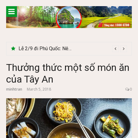
Skip
to
content
Lễ 2/9 đi Phú Quốc: Nên đi tour hay tự túc tiết kiệm hơn
Thưởng thức một số món ăn
của Tây An
minhtran
March 5, 2018
0