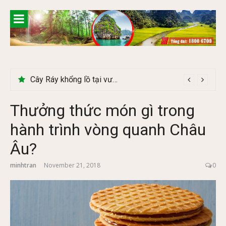
Skip
to
content
Cây Ráy khổng lồ tại vườn Quốc gia Cúc Phương
Thưởng thức món gì trong
hành trình vòng quanh Châu
Âu?
minhtran
November 21, 2018
0