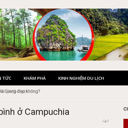
N TỨC
KHÁM PHÁ
KINH NGHIỆM DU LỊCH
 Hà Giang đẹp không?
 bình ở Campuchia
C
0