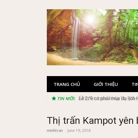
Skip
to
content
TRANG CHỦ
GIỚI THIỆU
TI
TIN MỚI:
Lễ 2/9 có phải mùa du lịch
Thị trấn Kampot yên
minhtran
June 19, 2018