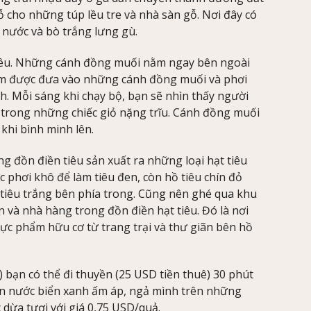
cho những túp lều tre và nhà sàn gỗ. Nơi đây có
u nước và bò trắng lưng gù.
tiêu. Những cánh đồng muối nằm ngay bên ngoài
 km được đưa vào những cánh đồng muối và phơi
nh. Mỗi sáng khi chạy bộ, bạn sẽ nhìn thấy người
trong những chiếc giỏ nặng trĩu. Cánh đồng muối
khi bình minh lên.
ng đồn điền tiêu sản xuất ra những loại hạt tiêu
ợc phơi khô để làm tiêu đen, còn hồ tiêu chín đỏ
t tiêu trắng bên phía trong. Cũng nên ghé qua khu
 và nhà hàng trong đồn điền hạt tiêu. Đó là nơi
hực phẩm hữu cơ từ trang trại và thư giãn bên hồ
bạn có thể đi thuyền (25 USD tiền thuê) 30 phút
n nước biển xanh ấm áp, ngả mình trên những
 dừa tươi với giá 0,75 USD/quả.