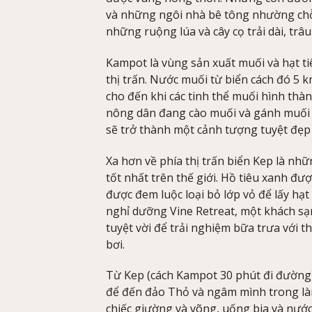
và những ngôi nhà bê tông nhường chỗ 
những ruộng lúa và cây cọ trải dài, trâ
Kampot là vùng sản xuất muối và hạt 
thị trấn. Nước muối từ biển cách đó 5
cho đến khi các tinh thể muối hình thà
nông dân đang cào muối và gánh muối 
sẽ trở thành một cảnh tượng tuyệt đẹp 
Xa hơn về phía thị trấn biển Kep là nhữ
tốt nhất trên thế giới. Hồ tiêu xanh đư
được đem luộc loại bỏ lớp vỏ để lấy hạ
nghỉ dưỡng Vine Retreat, một khách sạn
tuyệt vời để trải nghiệm bữa trưa với t
bơi.
Từ Kep (cách Kampot 30 phút đi đường) 
để đến đảo Thỏ và ngâm mình trong là
chiếc giường và võng, uống bia và nước