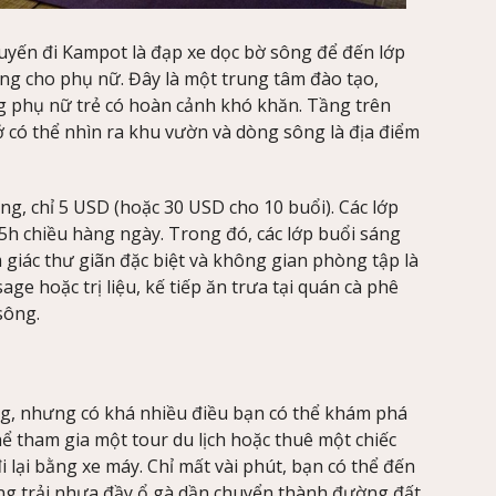
uyến đi Kampot là đạp xe dọc bờ sông để đến lớp
êng cho phụ nữ. Đây là một trung tâm đào tạo,
g phụ nữ trẻ có hoàn cảnh khó khăn. Tầng trên
 có thể nhìn ra khu vườn và dòng sông là địa điểm
ng, chỉ 5 USD (hoặc 30 USD cho 10 buổi). Các lớp
 5h chiều hàng ngày. Trong đó, các lớp buổi sáng
giác thư giãn đặc biệt và không gian phòng tập là
ge hoặc trị liệu, kế tiếp ăn trưa tại quán cà phê
sông.
g, nhưng có khá nhiều điều bạn có thể khám phá
hể tham gia một tour du lịch hoặc thuê một chiếc
 lại bằng xe máy. Chỉ mất vài phút, bạn có thể đến
g trải nhựa đầy ổ gà dần chuyển thành đường đất