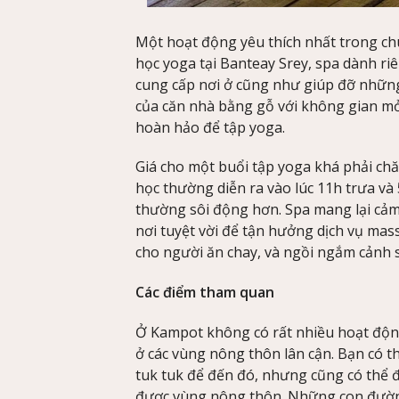
Một hoạt động yêu thích nhất trong ch
học yoga tại Banteay Srey, spa dành ri
cung cấp nơi ở cũng như giúp đỡ nhữn
của căn nhà bằng gỗ với không gian mở
hoàn hảo để tập yoga.
Giá cho một buổi tập yoga khá phải chă
học thường diễn ra vào lúc 11h trưa và
thường sôi động hơn. Spa mang lại cảm 
nơi tuyệt vời để tận hưởng dịch vụ massa
cho người ăn chay, và ngồi ngắm cảnh 
Các điểm tham quan
Ở Kampot không có rất nhiều hoạt độn
ở các vùng nông thôn lân cận. Bạn có t
tuk tuk để đến đó, nhưng cũng có thể đi
được vùng nông thôn. Những con đườn