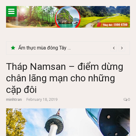
Skip
to
content
Lễ 2/9 có phải mùa du lịch Hà Giang đẹp không?
Tháp Namsan – điểm dừng
chân lãng mạn cho những
cặp đôi
minhtran
February 18, 2019
0