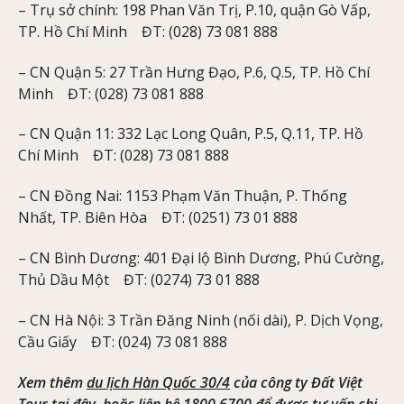
– Trụ sở chính: 198 Phan Văn Trị, P.10, quận Gò Vấp,
TP. Hồ Chí Minh ĐT: (028) 73 081 888
– CN Quận 5: 27 Trần Hưng Đạo, P.6, Q.5, TP. Hồ Chí
Minh ĐT: (028) 73 081 888
– CN Quận 11: 332 Lạc Long Quân, P.5, Q.11, TP. Hồ
Chí Minh ĐT: (028) 73 081 888
– CN Đồng Nai: 1153 Phạm Văn Thuận, P. Thống
Nhất, TP. Biên Hòa ĐT: (0251) 73 01 888
– CN Bình Dương: 401 Đại lộ Bình Dương, Phú Cường,
Thủ Dầu Một ĐT: (0274) 73 01 888
– CN Hà Nội: 3 Trần Đăng Ninh (nối dài), P. Dịch Vọng,
Cầu Giấy ĐT: (024) 73 081 888
Xem thêm
du lịch Hàn Quốc 30/4
của công ty Đất Việt
Tour tại đây, hoặc liên hệ 1800 6700 để được tư vấn chi