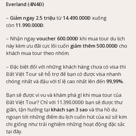
Everland (4N4Đ)
–
Giảm ngay 2.5 triệu
từ
14.490.000Đ
xuống
còn
11.990.000Đ
.
– Nhận ngay
voucher 600.000Đ
khi mua tour du lịch
này kèm ưu đãi cực lôi cuốn
giảm thêm 500.000Đ
cho
khách mua tour theo nhóm.
– Đặc biệt đối với những khách hàng chưa có visa thì
Đất Việt Tour sẽ hỗ trợ để bạn có được visa nhanh
chóng nhất và đậu với tỉ lệ cao nhất lên đến
99,99%
.
Bạn sẽ được vi vu và khám phá gì khi mua tour của
Đất Việt Tour? Chỉ với 11.390.000Đ bạn sẽ được thư
giãn, tận hưởng tại
khách sạn 3 sao
và tha hồ du
ngoạn tới những điểm du lịch cuốn hút của xứ sở kim
chi giống như trải nghiệm những hoạt động đặc sắc
tại đây.