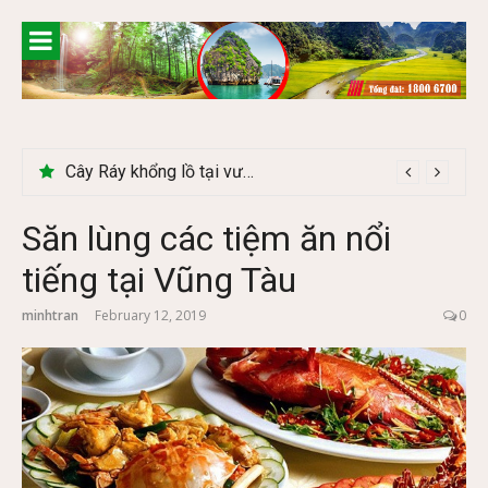
Skip
to
content
Cây Ráy khổng lồ tại vườn Quốc gia Cúc Phương
Săn lùng các tiệm ăn nổi
tiếng tại Vũng Tàu
minhtran
February 12, 2019
0