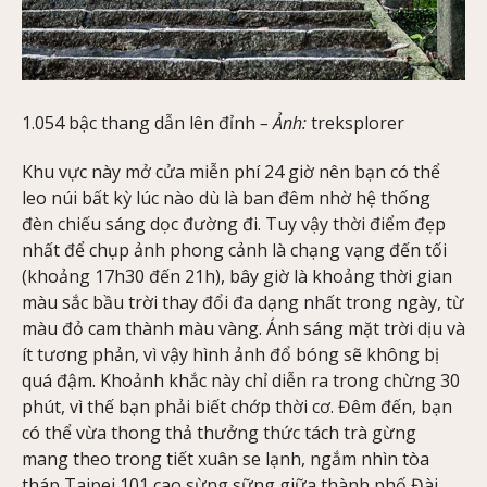
1.054 bậc thang dẫn lên đỉnh
– Ảnh:
treksplorer
Khu vực này mở cửa miễn phí 24 giờ nên bạn có thể
leo núi bất kỳ lúc nào dù là ban đêm nhờ hệ thống
đèn chiếu sáng dọc đường đi. Tuy vậy thời điểm đẹp
nhất để chụp ảnh phong cảnh là chạng vạng đến tối
(khoảng 17h30 đến 21h), bây giờ là khoảng thời gian
màu sắc bầu trời thay đổi đa dạng nhất trong ngày, từ
màu đỏ cam thành màu vàng. Ánh sáng mặt trời dịu và
ít tương phản, vì vậy hình ảnh đổ bóng sẽ không bị
quá đậm. Khoảnh khắc này chỉ diễn ra trong chừng 30
phút, vì thế bạn phải biết chớp thời cơ. Đêm đến, bạn
có thể vừa thong thả thưởng thức tách trà gừng
mang theo trong tiết xuân se lạnh, ngắm nhìn tòa
tháp Taipei 101 cao sừng sững giữa thành phố Đài