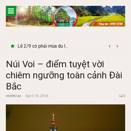
Skip
to
content
Lễ 2/9 có phải mùa du lịch Hà Giang đẹp không?
Cây Ráy khổng lồ tại vườn Quốc gia Cúc Phương
Núi Voi – điểm tuyệt vời
chiêm ngưỡng toàn cảnh Đài
Bắc
minhtran
April 19, 2018
0