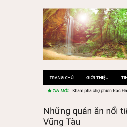
Skip
to
content
TRANG CHỦ
GIỚI THIỆU
TI
TIN MỚI:
Lễ 2/9 đi Phú Quốc: Nên đi t
Những quán ăn nổi tiế
Vũng Tàu