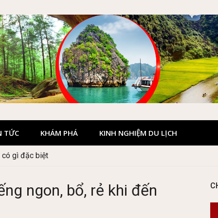
N TỨC
KHÁM PHÁ
KINH NGHIỆM DU LỊCH
our hay tự túc tiết kiệm hơn
ng ngon, bổ, rẻ khi đến
C