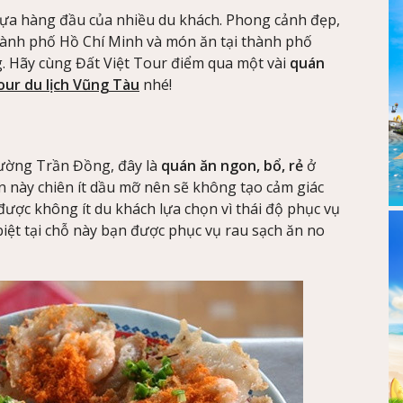
 lựa hàng đầu của nhiều du khách. Phong cảnh đẹp,
 Thành phố Hồ Chí Minh và món ăn tại thành phố
g. Hãy cùng Đất Việt Tour điểm qua một vài
quán
our du lịch Vũng Tàu
nhé!
ường Trần Đồng, đây là
quán ăn ngon, bổ, rẻ
ở
n này chiên ít dầu mỡ nên sẽ không tạo cảm giác
được không ít du khách lựa chọn vì thái độ phục vụ
biệt tại chỗ này bạn được phục vụ rau sạch ăn no