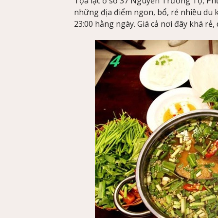
Tọa lạc ở số 37 Nguyễn Trường Tộ, Phư
những địa điểm ngon, bổ, rẻ nhiều du
23:00 hằng ngày. Giá cả nơi đây khá rẻ