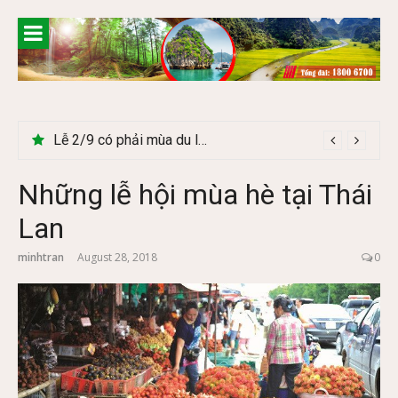
Skip
to
content
Lễ 2/9 có phải mùa du lịch Hà Giang đẹp không?
Những lễ hội mùa hè tại Thái
Lan
minhtran
August 28, 2018
0