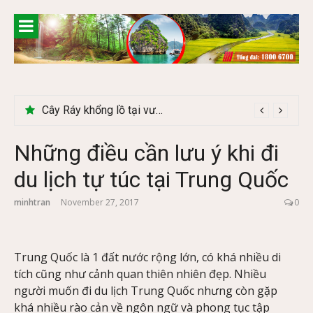
Skip
to
content
Du lịch Tây Bắc tháng 11 – Mùa hoa cải nhuộm vàng rực rỡ
Cây Ráy khổng lồ tại vườn Quốc gia Cúc Phương
Những điều cần lưu ý khi đi
du lịch tự túc tại Trung Quốc
minhtran
November 27, 2017
0
Trung Quốc là 1 đất nước rộng lớn, có khá nhiều di
tích cũng như cảnh quan thiên nhiên đẹp. Nhiều
người muốn đi du lịch Trung Quốc nhưng còn gặp
khá nhiều rào cản về ngôn ngữ và phong tục tập