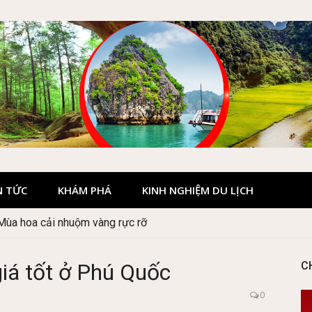
N TỨC
KHÁM PHÁ
KINH NGHIỆM DU LỊCH
our hay tự túc tiết kiệm hơn
iá tốt ở Phú Quốc
C
0