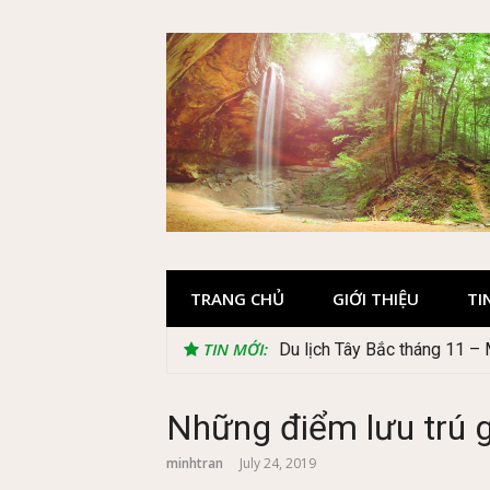
Skip
to
content
TRANG CHỦ
GIỚI THIỆU
TI
TIN MỚI:
Lễ 2/9 đi Phú Quốc: Nên đi t
Những điểm lưu trú g
minhtran
July 24, 2019