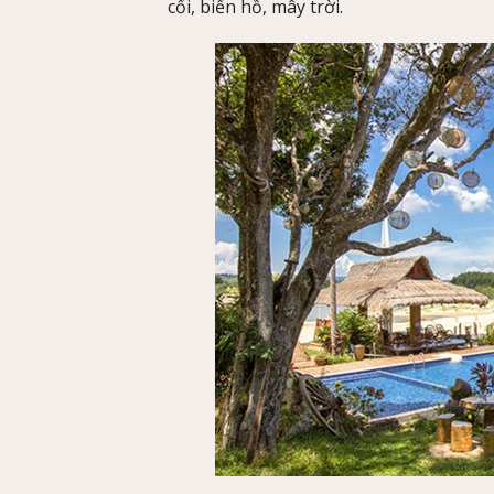
cối, biển hồ, mây trời.