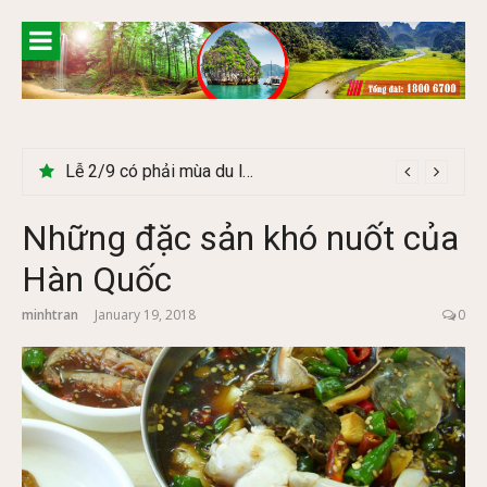
Skip
to
content
Cây Ráy khổng lồ tại vườn Quốc gia Cúc Phương
Những đặc sản khó nuốt của
Hàn Quốc
minhtran
January 19, 2018
0