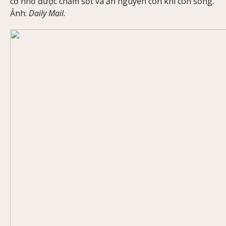
cỡ nhỏ được chấm sốt và ăn nguyên con khi còn sống.
Ảnh:
Daily Mail.