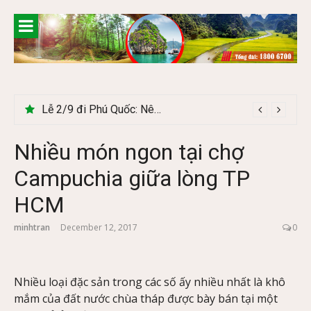
Skip
to
content
Lễ 2/9 đi Phú Quốc: Nên đi tour hay tự túc tiết kiệm hơn
Nhiều món ngon tại chợ
Campuchia giữa lòng TP
HCM
minhtran
December 12, 2017
0
Nhiều loại đặc sản trong các số ấy nhiều nhất là khô
mắm của đất nước chùa tháp được bày bán tại một