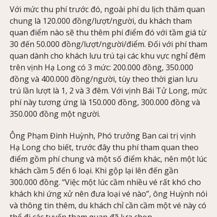
Với mức thu phí trước đó, ngoài phí du lịch thăm quan
chung là 120.000 đồng/lượt/người, du khách tham
quan điểm nào sẽ thu thêm phí điểm đó với tầm giá từ
30 đến 50.000 đồng/lượt/người/điểm. Đối với phí tham
quan dành cho khách lưu trú tại các khu vực nghỉ đêm
trên vịnh Hạ Long có 3 mức: 200.000 đồng, 350.000
đồng và 400.000 đồng/người, tùy theo thời gian lưu
trú lần lượt là 1, 2 và 3 đêm. Với vịnh Bái Tử Long, mức
phí này tương ứng là 150.000 đồng, 300.000 đồng và
350.000 đồng một người.
Ông Phạm Đình Huỳnh, Phó trưởng Ban cai trị vịnh
Hạ Long cho biết, trước đây thu phí tham quan theo
điểm gồm phí chung và một số điểm khác, nên một lúc
khách cầm 5 đến 6 loại. Khi gộp lại lên đến gần
300.000 đồng. “Việc một lúc cầm nhiều vé rất khó cho
khách khi ứng xử nên đưa loại vé nào”, ông Huỳnh nói
và thông tin thêm, du khách chỉ cần cầm một vé này có
thể đi các tuyến tham quan đã lựa chọn.