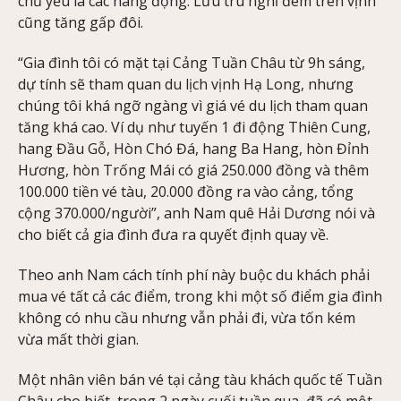
chủ yếu là các hang động. Lưu trú nghỉ đêm trên vịnh
cũng tăng gấp đôi.
“Gia đình tôi có mặt tại Cảng Tuần Châu từ 9h sáng,
dự tính sẽ tham quan du lịch vịnh Hạ Long, nhưng
chúng tôi khá ngỡ ngàng vì giá vé du lịch tham quan
tăng khá cao. Ví dụ như tuyến 1 đi động Thiên Cung,
hang Đầu Gỗ, Hòn Chó Đá, hang Ba Hang, hòn Đỉnh
Hương, hòn Trống Mái có giá 250.000 đồng và thêm
100.000 tiền vé tàu, 20.000 đồng ra vào cảng, tổng
cộng 370.000/người”, anh Nam quê Hải Dương nói và
cho biết cả gia đình đưa ra quyết định quay về.
Theo anh Nam cách tính phí này buộc du khách phải
mua vé tất cả các điểm, trong khi một số điểm gia đình
không có nhu cầu nhưng vẫn phải đi, vừa tốn kém
vừa mất thời gian.
Một nhân viên bán vé tại cảng tàu khách quốc tế Tuần
Châu cho biết, trong 2 ngày cuối tuần qua, đã có một