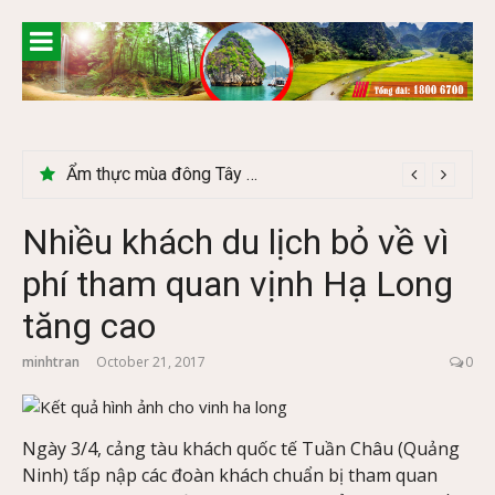
Skip
to
content
Lễ 2/9 có phải mùa du lịch Hà Giang đẹp không?
Nhiều khách du lịch bỏ về vì
phí tham quan vịnh Hạ Long
tăng cao
minhtran
October 21, 2017
0
Ngày 3/4, cảng tàu khách quốc tế Tuần Châu (Quảng
Ninh) tấp nập các đoàn khách chuẩn bị tham quan