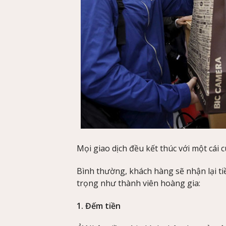
Mọi giao dịch đều kết thúc với một cái c
Bình thường, khách hàng sẽ nhận lại ti
trọng như thành viên hoàng gia:
1. Đếm tiền