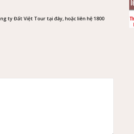
ng ty Đất Việt Tour tại đây, hoặc liên hệ 1800