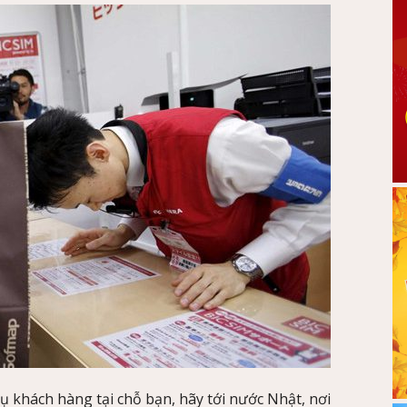
vụ khách hàng tại chỗ bạn, hãy tới nước Nhật, nơi