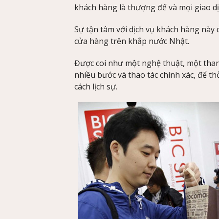
khách hàng là thượng đế và mọi giao dịc
Sự tận tâm với dịch vụ khách hàng này c
cửa hàng trên khắp nước Nhật.
Được coi như một nghệ thuật, một tha
nhiều bước và thao tác chính xác, để th
cách lịch sự.