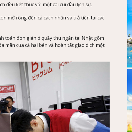
h đều kết thúc với một cái cúi đầu lịch sự.
òn mở rộng đến cả cách nhận và trả tiền tại các
nh toán đơn giản ở quầy thu ngân tại Nhật gồm
ỏa mãn của cả hai bên và hoàn tất giao dịch một