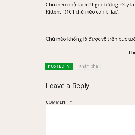
Chú mèo nhỏ tại một góc tường. Đây là
Kittens" (101 chú mèo con bị lạc).
Chú mèo khổng lồ được vẽ trên bức tư
Th
POSTED IN
Khám phá
Leave a Reply
COMMENT
*