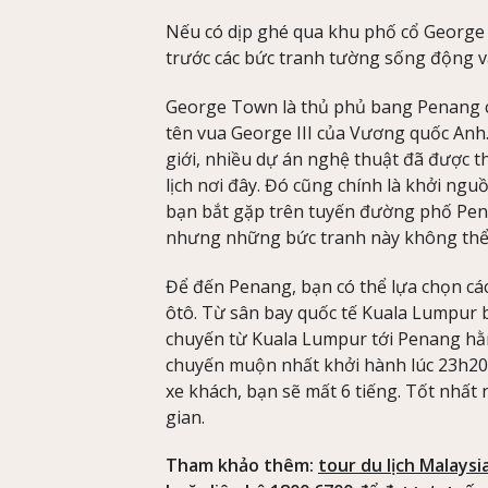
Nếu có dịp ghé qua khu phố cổ George 
trước các bức tranh tường sống động và
George Town là thủ phủ bang Penang c
tên vua George III của Vương quốc Anh
giới, nhiều dự án nghệ thuật đã được t
lịch nơi đây. Đó cũng chính là khởi n
bạn bắt gặp trên tuyến đường phố Pena
nhưng những bức tranh này không thể 
Để đến Penang, bạn có thể lựa chọn cá
ôtô. Từ sân bay quốc tế Kuala Lumpur 
chuyến từ Kuala Lumpur tới Penang hằ
chuyến muộn nhất khởi hành lúc 23h20.
xe khách, bạn sẽ mất 6 tiếng. Tốt nhất
gian.
Tham khảo thêm:
tour du lịch Malaysi