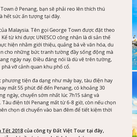
Town ở Penang, bạn sẽ phải reo lên thích thú
 hết sức ấn tượng tại đây.
ủa Malaysia. Tên gọi George Town được đặt theo
. Kể từ khi được UNESCO công nhận là di sản thế
hực hiện nhằm giới thiệu, quảng bá về văn hóa, du
guồn cho những bức tranh tường đầy sống động mà
ng ngày nay. Điều đáng nói là dù vẽ trên tường,
phá vỡ cảnh quan khu phố cổ.
c phương tiện đa dạng như máy bay, tàu điện hay
bay mất 55 phút để đến Penang, có khoảng 30
ng ngày, chuyến sớm nhất lúc 7h15 sáng và
 Tàu điện tới Penang mất từ 6-8 giờ, còn nếu chọn
 nên chọn di chuyển vào ban đêm để tiết kiệm thời
a Tết 2018
của công ty Đất Việt Tour tại đây,