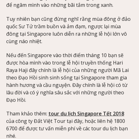
để ngâm mình vào những bãi tắm trong xanh.
Tuy nhiên bạn cũng đừng nghĩ rằng mùa đông ở đảo
quốc Sư Tử trầm buồn và ảm đạm, ngược lại mùa
đông tại Singapore luôn diễn ra những lễ hội lớn vô
cùng náo nhiệt.
Nếu đến Singapore vào thời điểm tháng 10 bạn sẽ
được hòa mình vào trong lễ hội truyền thống Hari
Raya Haji đây chính là lễ hội của những người Mã Lai
theo Đạo Hồi sinh sinh sống tại Singapore tham gia
hành hương và cầu nguyện. Đây chính là lễ hội có từ
lâu đời và có ý nghĩa sâu sắc với những người theo
Đạo Hồi.
Tham khảo thêm:
tour du lịch Singapore Tết 2018
của công ty Đất Việt Tour tại đây, hoặc liên hệ 1800
6700 để được tư vấn miễn phí về các tour du lịch bạn
nhé.