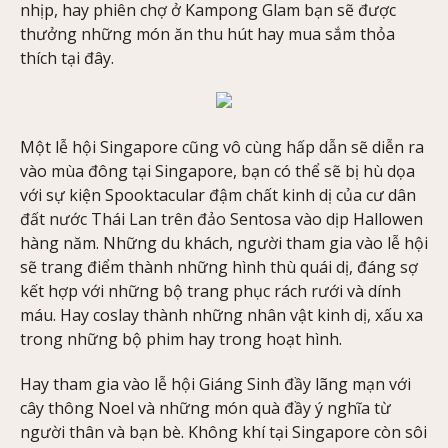
nhịp, hay phiên chợ ở Kampong Glam bạn sẽ được
thưởng những món ăn thu hút hay mua sắm thỏa
thích tại đây.
Một lễ hội Singapore cũng vô cùng hấp dẫn sẽ diễn ra
vào mùa đông tại Singapore, bạn có thể sẽ bị hù dọa
với sự kiện Spooktacular đậm chất kinh dị của cư dân
đất nước Thái Lan trên đảo Sentosa vào dịp Hallowen
hàng năm. Những du khách, người tham gia vào lễ hội
sẽ trang điểm thành những hình thù quái dị, đáng sợ
kết hợp với những bộ trang phục rách rưới và dính
máu. Hay coslay thành những nhân vật kinh dị, xấu xa
trong những bộ phim hay trong hoạt hình.
Hay tham gia vào lễ hội Giáng Sinh đầy lãng mạn với
cây thông Noel và những món quà đầy ý nghĩa từ
người thân và bạn bè. Không khí tại Singapore còn sôi