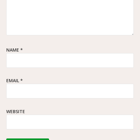
NAME
*
EMAIL
*
WEBSITE