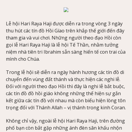
Lễ hội Hari Raya Haji được diễn ra trong vòng 3 ngày
thu hút các tín đồ Hồi Gíao trên khắp thế giới đến đây
tham gia và vui chơi. Những người theo đạo Hồi còn
gọi lễ Hari Raya Haji là lễ hội Tế Thần, nhằm tưởng
niệm nhà tiên tri Ibrahim sẵn sàng hiến tế con trai của
mình cho Chúa.
Trong lễ hội sẽ diễn ra ngày hành hương các tín đồ di
chuyển đến vùng đất thánh và thực hiện các nghi lễ.
Đối với người theo đạo Hồi thì đây là nghi lễ bắt buộc,
các tín đồ đồ hồi giáo không những thể hiện sự gắn
kết giữa các tín đồ với nhau mà còn biểu hiện lòng tôn
trọng đối với Thánh Allah – vị thánh trong kinh Coran.
Không chỉ vậy, ngoài lễ hội Hari Raya Haji, trên đường
phố bạn còn bắt gặp những ánh đèn sân khấu nhộn