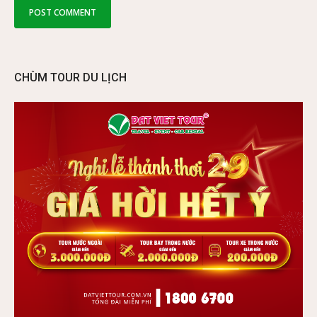
CHÙM TOUR DU LỊCH