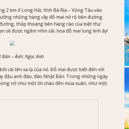
g 2 km ở Long Hải, tỉnh Bà Rịa – Vũng Tàu vào
gưỡng những hàng cây đỗ mai nở rộ bên đường.
đường, thấp thoáng bên hàng rào của biệt thự
bạn sẽ được ngắm nhìn sắc hoa đỗ mai lung linh ấy!
t Bản –
Ảnh
: Ngọc Anh
ởi cái tên xa lạ của nó. Đỗ mai được biết đến với
, cây đậu anh đào, đào Nhật Bản. Trong những ngày
 bừng nở như một lời chào đến mùa xuân, như một