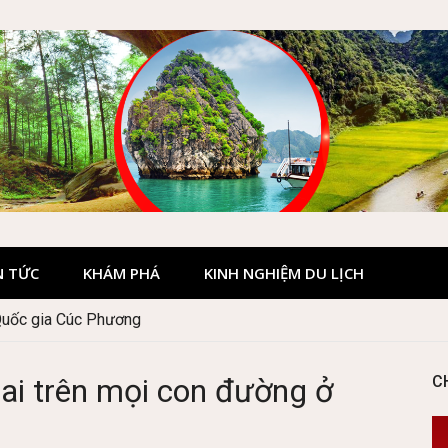
N TỨC
KHÁM PHÁ
KINH NGHIỆM DU LỊCH
Quốc gia Cúc Phương
i trên mọi con đường ở
C