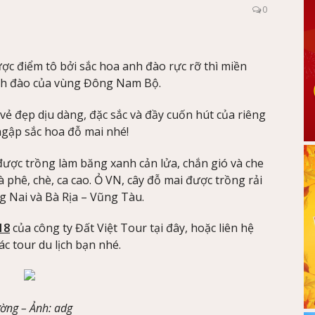
0
ợc điểm tô bởi sắc hoa anh đào rực rỡ thì miền
anh đào của vùng Đông Nam Bộ.
 vẻ đẹp dịu dàng, đặc sắc và đầy cuốn hút của riêng
gập sắc hoa đỗ mai nhé!
ược trồng làm băng xanh cản lửa, chắn gió và che
phê, chè, ca cao. Ỏ VN, cây đỗ mai được trồng rải
g Nai và Bà Rịa – Vũng Tàu.
18
của công ty Đất Việt Tour tại đây, hoặc liên hệ
c tour du lịch bạn nhé.
ường –
Ảnh
: adg