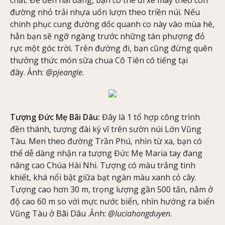
đường nhỏ trải nhựa uốn lượn theo triền núi. Nếu
chinh phục cung đường dốc quanh co này vào mùa hè,
hẳn bạn sẽ ngỡ ngàng trước những tán phượng đỏ
rực một góc trời. Trên đường đi, bạn cũng đừng quên
thưởng thức món sữa chua Cô Tiên có tiếng tại
đây. Ảnh:
@pjeangle.
Tượng Đức Mẹ Bãi Dâu:
Đây là 1 tổ hợp công trình
đền thánh, tượng đài kỳ vĩ trên sườn núi Lớn Vũng
Tàu. Men theo đường Trần Phú, nhìn từ xa, bạn có
thể dễ dàng nhận ra tượng Đức Mẹ Maria tay đang
nâng cao Chúa Hài Nhi. Tượng có màu trắng tinh
khiết, khá nổi bật giữa bạt ngàn màu xanh cỏ cây.
Tượng cao hơn 30 m, trọng lượng gần 500 tấn, nằm ở
độ cao 60 m so với mực nước biển, nhìn hướng ra biển
Vũng Tàu ở Bãi Dâu .Ảnh:
@luciahongduyen.