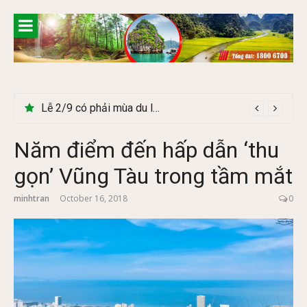
Skip
to
content
Lễ 2/9 có phải mùa du lịch Hà Giang đẹp không?
Năm điểm đến hấp dẫn ‘thu
gọn’ Vũng Tàu trong tầm mắt
minhtran
October 16, 2018
0