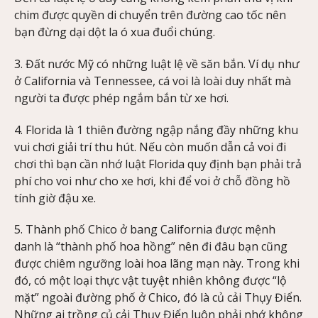
chim được quyền di chuyển trên đường cao tốc nên
bạn đừng dại dột la ó xua đuổi chúng.
3. Đất nước Mỹ có những luật lệ về săn bắn. Ví dụ như
ở California và Tennessee, cá voi là loài duy nhất mà
người ta được phép ngắm bắn từ xe hơi.
4. Florida là 1 thiên đường ngập nắng đầy những khu
vui chơi giải trí thu hút. Nếu còn muốn dẫn cả voi đi
chơi thì bạn cần nhớ luật Florida quy định bạn phải trả
phí cho voi như cho xe hơi, khi để voi ở chỗ đồng hồ
tính giờ đậu xe.
5. Thành phố Chico ở bang California được mệnh
danh là “thành phố hoa hồng” nên đi đâu bạn cũng
được chiêm ngưỡng loài hoa lãng mạn này. Trong khi
đó, có một loại thực vật tuyệt nhiên không được “lộ
mặt” ngoài đường phố ở Chico, đó là củ cải Thụy Điển.
Những ai trồng củ cải Thụy Điển luôn phải nhớ không