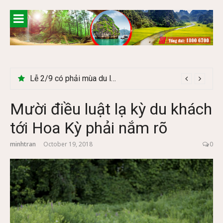
Skip
to
content
Lễ 2/9 có phải mùa du lịch Hà Giang đẹp không?
Cây Ráy khổng lồ tại vườn Quốc gia Cúc Phương
Mười điều luật lạ kỳ du khách
tới Hoa Kỳ phải nắm rõ
minhtran
October 19, 2018
0