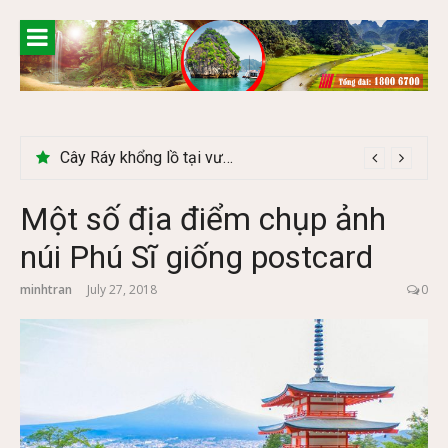
Skip
to
content
Khám phá chợ phiên Bắc Hà có gì đặc biệt
Một số địa điểm chụp ảnh
núi Phú Sĩ giống postcard
minhtran
July 27, 2018
0