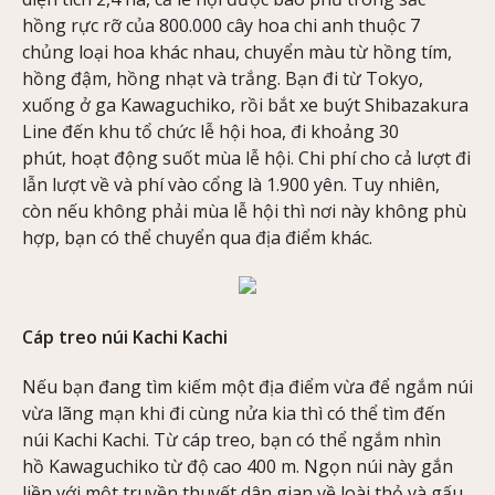
hồng rực rỡ của 800.000 cây hoa chi anh thuộc 7
chủng loại hoa khác nhau, chuyển màu từ hồng tím,
hồng đậm, hồng nhạt và trắng. Bạn đi từ Tokyo,
xuống ở ga Kawaguchiko, rồi bắt xe buýt Shibazakura
Line đến khu tổ chức lễ hội hoa, đi khoảng 30
phút, hoạt động suốt mùa lễ hội. Chi phí cho cả lượt đi
lẫn lượt về và phí vào cổng là 1.900 yên. Tuy nhiên,
còn nếu không phải mùa lễ hội thì nơi này không phù
hợp, bạn có thể chuyển qua địa điểm khác.
Cáp treo núi Kachi Kachi
Nếu bạn đang tìm kiếm một địa điểm vừa để ngắm núi
vừa lãng mạn khi đi cùng nửa kia thì có thể tìm đến
núi Kachi Kachi. Từ cáp treo, bạn có thể ngắm nhìn
hồ Kawaguchiko từ độ cao 400 m. Ngọn núi này gắn
liền với một truyền thuyết dân gian về loài thỏ và gấu