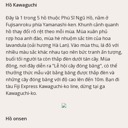
Hồ Kawaguchi
Đây là 1 trong 5 hồ thuộc Phú Sĩ Ngũ Hồ, nằm ở
Fujisanroku phía Yamanashi-ken. Khunh cảnh quanh
hồ thay đổi rõ rệt theo mỗi mùa. Mùa xuân phủ
rợp hoa anh đào, mùa hè nhuộm sắc tím của hoa
lavandula (oải hương Hà Lan). Vào mùa thu, lá đỏ với
nhiều màu sắc khác nhau tạo nên bức tranh ấn tượng,
buổi tối người ta còn thắp đèn dưới tán cây. Mùa
đông, nơi đây diễn ra "Lễ hội cây đóng băng", có thể
thưởng thức mẫu vật bằng băng được thắp đèn và
những cây đóng băng với độ cao lên đến 10m. Bạn đi
tàu Fiji Express Kawaguchi-ko line, dừng tại ga
Kawaguchi-ko.
Hồ onsen