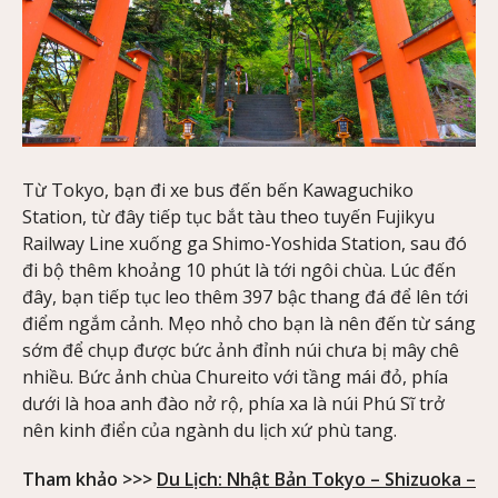
Từ Tokyo, bạn đi xe bus đến bến Kawaguchiko
Station, từ đây tiếp tục bắt tàu theo tuyến Fujikyu
Railway Line xuống ga Shimo-Yoshida Station, sau đó
đi bộ thêm khoảng 10 phút là tới ngôi chùa. Lúc đến
đây, bạn tiếp tục leo thêm 397 bậc thang đá để lên tới
điểm ngắm cảnh. Mẹo nhỏ cho bạn là nên đến từ sáng
sớm để chụp được bức ảnh đỉnh núi chưa bị mây chê
nhiều. Bức ảnh chùa Chureito với tầng mái đỏ, phía
dưới là hoa anh đào nở rộ, phía xa là núi Phú Sĩ trở
nên kinh điển của ngành du lịch xứ phù tang.
Tham khảo >>>
Du Lịch: Nhật Bản Tokyo – Shizuoka –