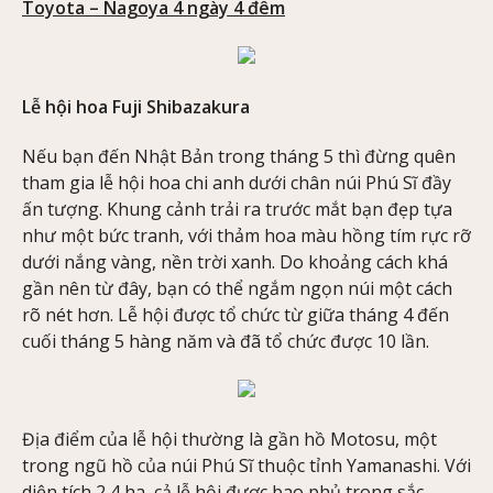
Toyota – Nagoya 4 ngày 4 đêm
Lễ hội hoa Fuji Shibazakura
Nếu bạn đến Nhật Bản trong tháng 5 thì đừng quên
tham gia lễ hội hoa chi anh dưới chân núi Phú Sĩ đầy
ấn tượng. Khung cảnh trải ra trước mắt bạn đẹp tựa
như một bức tranh, với thảm hoa màu hồng tím rực rỡ
dưới nắng vàng, nền trời xanh. Do khoảng cách khá
gần nên từ đây, bạn có thể ngắm ngọn núi một cách
rõ nét hơn. Lễ hội được tổ chức từ giữa tháng 4 đến
cuối tháng 5 hàng năm và đã tổ chức được 10 lần.
Địa điểm của lễ hội thường là gần hồ Motosu, một
trong ngũ hồ của núi Phú Sĩ thuộc tỉnh Yamanashi. Với
diện tích 2,4 ha, cả lễ hội được bao phủ trong sắc