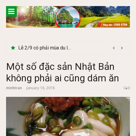
Skip
to
content
Cây Ráy khổng lồ tại vườn Quốc gia Cúc Phương
Một số đặc sản Nhật Bản
không phải ai cũng dám ăn
minhtran
January 18, 2018
0