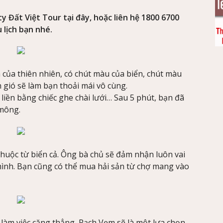
y Đất Việt Tour tại đây, hoặc liên hệ 1800 6700
 lịch bạn nhé.
của thiên nhiên, có chút màu của biển, chút màu
n gió sẽ làm bạn thoải mái vô cùng.
liền bằng chiếc ghe chài lưới… Sau 5 phút, bạn đã
 mông.
thuộc từ biển cả. Ông bà chủ sẽ đảm nhận luôn vai
mình. Bạn cũng có thể mua hải sản từ chợ mang vào
àm việc căng thẳng, Rạch Vẹm sẽ là một lựa chọn