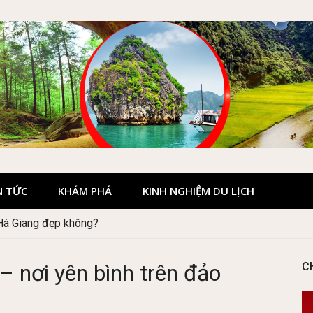
N TỨC
KHÁM PHÁ
KINH NGHIỆM DU LỊCH
 Hà Giang đẹp không?
Quốc gia Cúc Phương
 nơi yên bình trên đảo
C