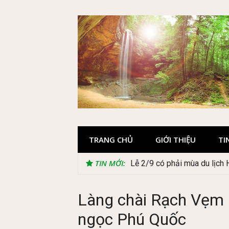
Skip
to
content
TRANG CHỦ
GIỚI THIỆU
TI
TIN MỚI:
Lễ 2/9 có phải mùa du lịch
Cây Ráy khổng lồ tại vườn 
Làng chài Rạch Vẹm –
ngọc Phú Quốc