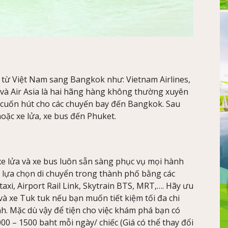
từ Việt Nam sang Bangkok như: Vietnam Airlines,
ir và Air Asia là hai hãng hàng không thường xuyên
 cuốn hút cho các chuyến bay đến Bangkok. Sau
oặc xe lửa, xe bus đến Phuket.
xe lửa và xe bus luôn sẵn sàng phục vụ mọi hành
hể lựa chọn di chuyển trong thành phố bằng các
axi, Airport Rail Link, Skytrain BTS, MRT,…. Hãy ưu
và xe Tuk tuk nếu bạn muốn tiết kiệm tối đa chi
h. Mặc dù vậy để tiện cho việc khám phá bạn có
00 – 1500 baht mỗi ngày/ chiếc (Giá có thể thay đổi