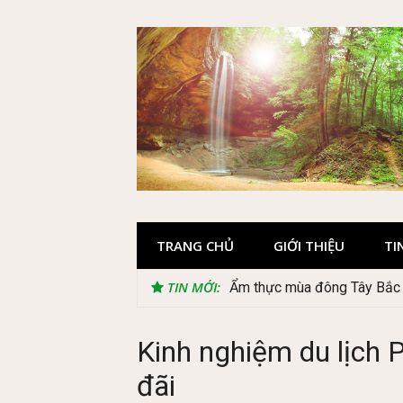
Skip
to
content
TRANG CHỦ
GIỚI THIỆU
TI
TIN MỚI:
Lễ 2/9 có phải mùa du lịch
Kinh nghiệm du lịch 
đãi