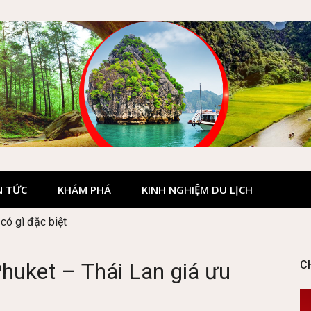
N TỨC
KHÁM PHÁ
KINH NGHIỆM DU LỊCH
 Hà Giang đẹp không?
Phuket – Thái Lan giá ưu
C