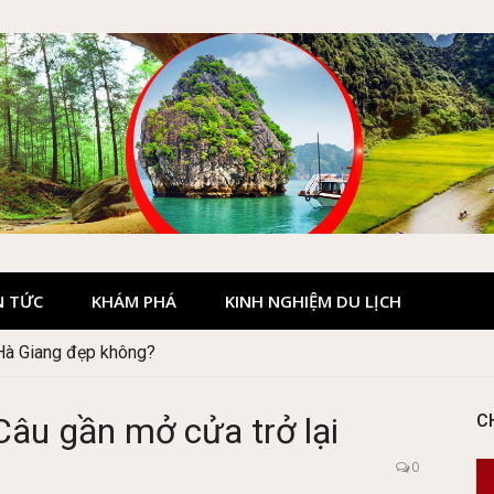
N TỨC
KHÁM PHÁ
KINH NGHIỆM DU LỊCH
 Hà Giang đẹp không?
Câu gần mở cửa trở lại
C
0