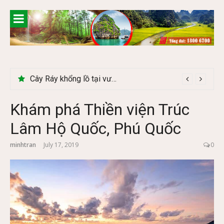
Skip
to
content
Du lịch Tây Bắc tháng 11 – Mùa hoa cải nhuộm vàng rực rỡ
Cây Ráy khổng lồ tại vườn Quốc gia Cúc Phương
Khám phá Thiền viện Trúc
Lâm Hộ Quốc, Phú Quốc
minhtran
July 17, 2019
0