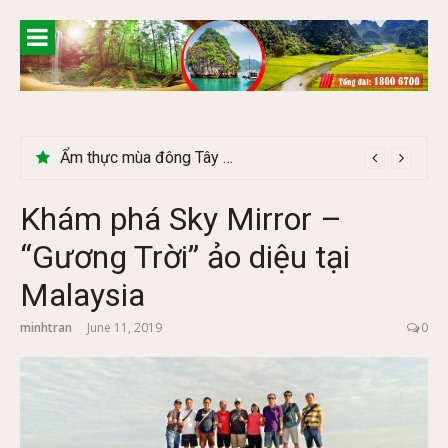
Skip
to
content
Lễ 2/9 có phải mùa du lịch Hà Giang đẹp không?
Khám phá Sky Mirror –
“Gương Trời” ảo diệu tại
Malaysia
minhtran
June 11, 2019
0