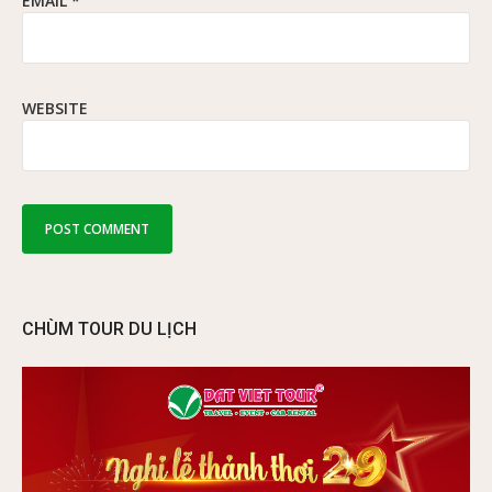
EMAIL
*
WEBSITE
CHÙM TOUR DU LỊCH