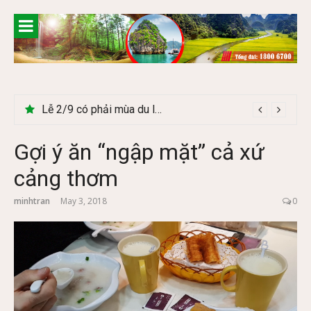
Skip
to
content
Lễ 2/9 có phải mùa du lịch Hà Giang đẹp không?
Gợi ý ăn “ngập mặt” cả xứ
cảng thơm
minhtran
May 3, 2018
0