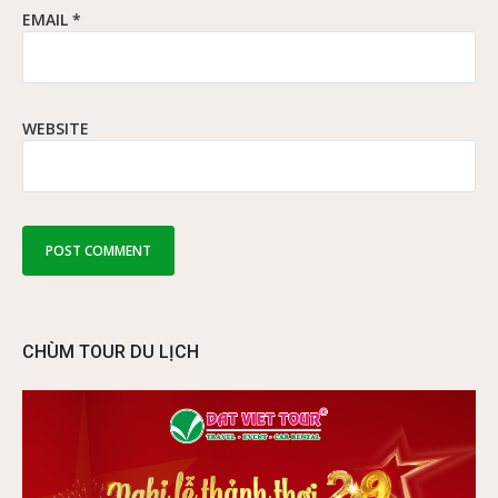
EMAIL
*
WEBSITE
CHÙM TOUR DU LỊCH