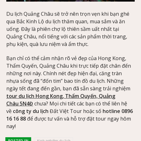
Du lịch Quảng Châu sẽ trở nên trọn vẹn khi bạn ghé
qua Bắc Kinh Lộ du lịch thăm quan, mua sắm và ăn
uống. Đây là phiên chợ lộ thiên sầm uất nhất tại
Quảng Châu, nổi tiếng với các sản phẩm thời trang,
phụ kiện, quà lưu niệm và ẩm thực.
Bạn chỉ có thể cảm nhận rõ vẻ đẹp của Hong Kong,
Thẩm Quyến, Quảng Châu khi trực tiếp đặt chân đến
những nơi này. Chính nét đẹp hiện đại, căng tràn
nhựa sống đã “đốn tim” bao tín đồ du lịch. Những
ngày tết đang đến gần, bạn đã sẵn sàng trải nghiệm
tour du lịch Hong Kong, Thẩm Quyến, Quảng
Châu 5N4Đ
chưa? Mọi chi tiết các bạn có thể liên hệ
về
công ty du lịch
Đất Việt Tour hoặc số
hotline 0896
16 16 88
để được tư vấn và hỗ trợ đặt tour ngay hôm
nay!
POSTED IN
Kinh nghiệm du lịch