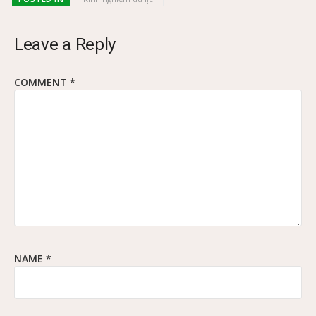
Leave a Reply
COMMENT
*
NAME
*