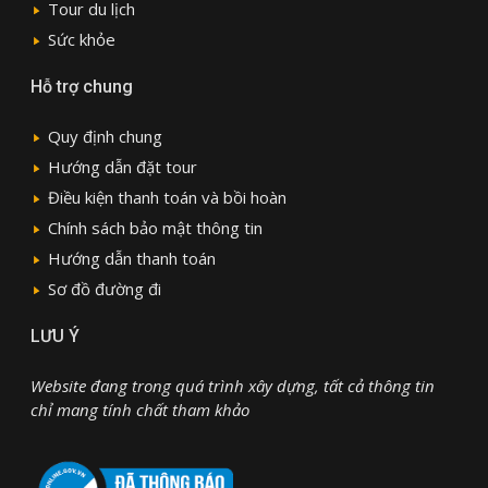
Tour du lịch
Sức khỏe
Hỗ trợ chung
Quy định chung
Hướng dẫn đặt tour
Điều kiện thanh toán và bồi hoàn
Chính sách bảo mật thông tin
Hướng dẫn thanh toán
Sơ đồ đường đi
LƯU Ý
Website đang trong quá trình xây dựng, tất cả thông tin
chỉ mang tính chất tham khảo