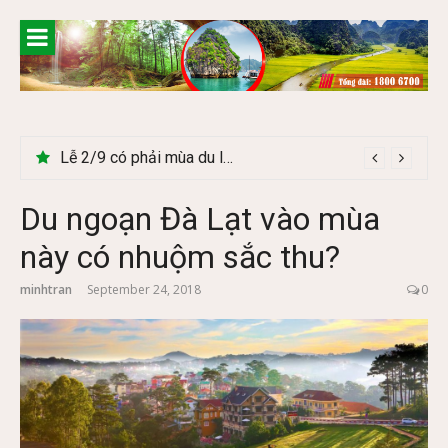
Skip
to
content
Cây Ráy khổng lồ tại vườn Quốc gia Cúc Phương
Du ngoạn Đà Lạt vào mùa
này có nhuộm sắc thu?
minhtran
September 24, 2018
0