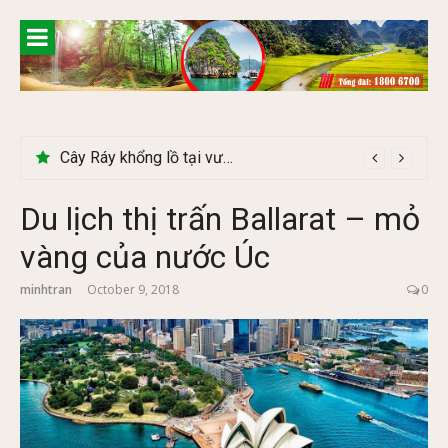
Skip
to
content
Cây Ráy khổng lồ tại vườn Quốc gia Cúc Phương
Du lịch thị trấn Ballarat – mỏ
vàng của nước Úc
minhtran
October 9, 2018
0