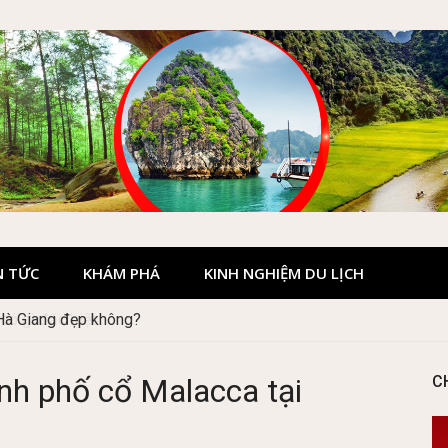
N TỨC
KHÁM PHÁ
KINH NGHIỆM DU LỊCH
 Hà Giang đẹp không?
nh phố cổ Malacca tại
C