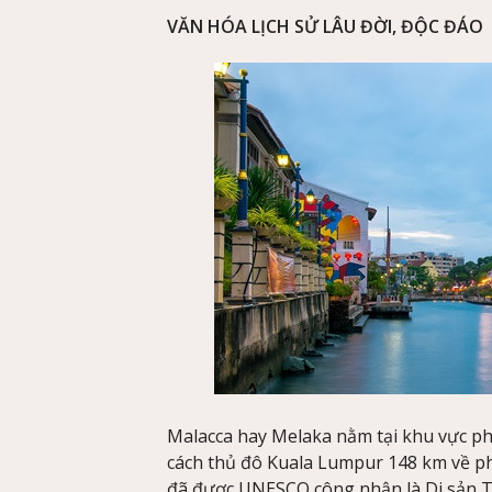
VĂN HÓA LỊCH SỬ LÂU ĐỜI, ĐỘC ĐÁO
Malacca hay Melaka nằm tại khu vực p
cách thủ đô Kuala Lumpur 148 km về p
đã được UNESCO công nhận là Di sản Th