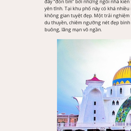
đây “đốn tim” bởi những ngôi nhà kiến
yên tĩnh. Tại khu phố này có khá nhiều
không gian tuyệt đẹp. Một trải nghiệm t
du thuyền, chiêm ngưỡng nét đẹp bình
buông, lãng mạn vô ngần.