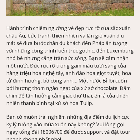
Hành trình chiêm ngưỡng vẻ đẹp rực rỡ của sắc xuân
châu Âu, bức tranh thiên nhiên và làn gió xuân dịu
mát sẽ đưa bước chân du khách đến Pháp ấn tượng
với những công trình kiến trúc gothic, đến Luxemburg
nhỏ bé nhưng căng tràn sức sống. Bạn sẽ cảm nhận
một nước Đức rực rỡ trong gam màu tươi sáng của
hàng triệu hoa nghệ tây, anh đào hoa giọt tuyết, hoa
tử đinh hương, bồ công anh,… Một nước Bỉ lôi cuốn
bởi hương thơm ngào ngạt của xứ sở chocolate. Đắm
chìm để tận hưởng cảm giác thư thái, êm ả của thiên
nhiên thanh bình tại xứ sở hoa Tulip.
Bạn có muốn trải nghiệm những địa điểm du lịch cực
kỳ lý tưởng vào mùa xuân này không? Vui lòng gọi
ngay tổng đài 18006700 để được support và đặt tour
nhanh chóng nhất nhé!