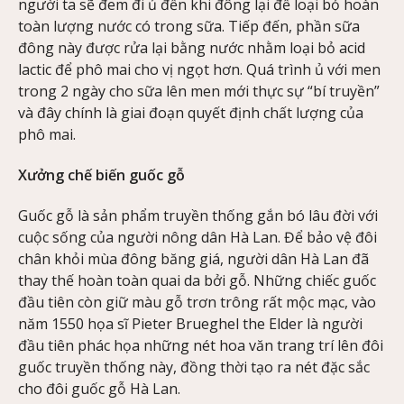
người ta sẽ đem đi ủ đến khi đông lại để loại bỏ hoàn
toàn lượng nước có trong sữa. Tiếp đến, phần sữa
đông này được rửa lại bằng nước nhằm loại bỏ acid
lactic để phô mai cho vị ngọt hơn. Quá trình ủ với men
trong 2 ngày cho sữa lên men mới thực sự “bí truyền”
và đây chính là giai đoạn quyết định chất lượng của
phô mai.
Xưởng chế biến guốc gỗ
Guốc gỗ là sản phẩm truyền thống gắn bó lâu đời với
cuộc sống của người nông dân Hà Lan. Để bảo vệ đôi
chân khỏi mùa đông băng giá, người dân Hà Lan đã
thay thế hoàn toàn quai da bởi gỗ. Những chiếc guốc
đầu tiên còn giữ màu gỗ trơn trông rất mộc mạc, vào
năm 1550 họa sĩ Pieter Brueghel the Elder là người
đầu tiên phác họa những nét hoa văn trang trí lên đôi
guốc truyền thống này, đồng thời tạo ra nét đặc sắc
cho đôi guốc gỗ Hà Lan.