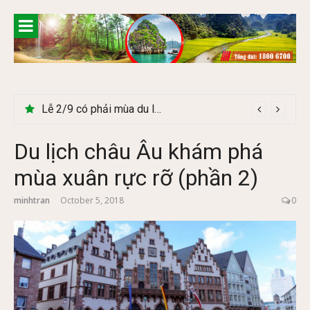
Skip
to
content
Lễ 2/9 có phải mùa du lịch Hà Giang đẹp không?
Cây Ráy khổng lồ tại vườn Quốc gia Cúc Phương
Du lịch châu Âu khám phá
mùa xuân rực rỡ (phần 2)
minhtran
October 5, 2018
0