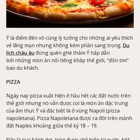
Ý là điểm đến vô cùng lý tưởng cho những ai yêu thích
vẻ lãng mạn nhưng không kém phần sang trọng.
Du
lịch châu âu
đừng quên ghé thăm Ý hấp dẫn
bởi những món ăn nổi tiếng khắp thế giới, “đốn tim”
bao du khách.
PIZZA
Ngày nay pizza xuất hiện ở hầu hết các đất nước trên
thế giới nhưng nó vẫn được coi là món ăn đặc trưng
của ẩm thực Ý và đặc biệt là ở vùng Napoli (pizza
napoletana). Pizza Napoletana được ra đời trên mảnh
đất Naples khoảng giữa thế kỷ 18 – 19.
Đây là loại bánh dẹt, tròn được chế biến từ nước, bột