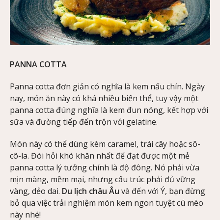
PANNA COTTA
Panna cotta đơn giản có nghĩa là kem nấu chín. Ngày
nay, món ăn này có khá nhiều biến thể, tuy vậy một
panna cotta đúng nghĩa là kem đun nóng, kết hợp với
sữa và đường tiếp đến trộn với gelatine.
Món này có thể dùng kèm caramel, trái cây hoặc sô-
cô-la. Đòi hỏi khó khăn nhất để đạt được một mẻ
panna cotta lý tưởng chính là độ đông. Nó phải vừa
mịn màng, mềm mại, nhưng cấu trúc phải đủ vững
vàng, dẻo dai.
Du lịch châu Âu
và đến với Ý, bạn đừng
bỏ qua việc trải nghiệm món kem ngon tuyệt cú mèo
này nhé!