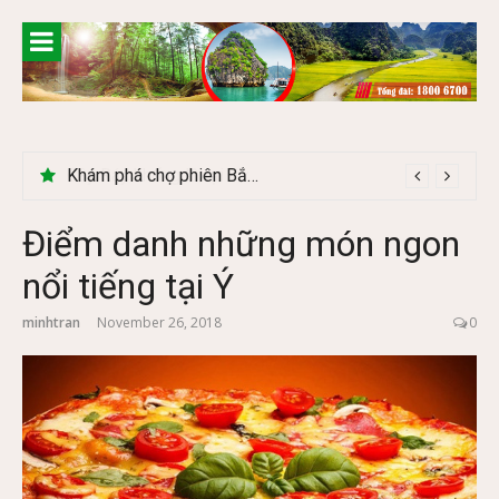
Skip
to
content
Khám phá chợ phiên Bắc Hà có gì đặc biệt
Điểm danh những món ngon
nổi tiếng tại Ý
minhtran
November 26, 2018
0