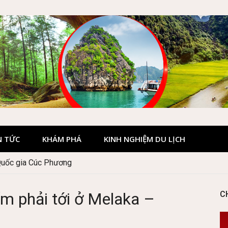
N TỨC
KHÁM PHÁ
KINH NGHIỆM DU LỊCH
Quốc gia Cúc Phương
m phải tới ở Melaka –
C