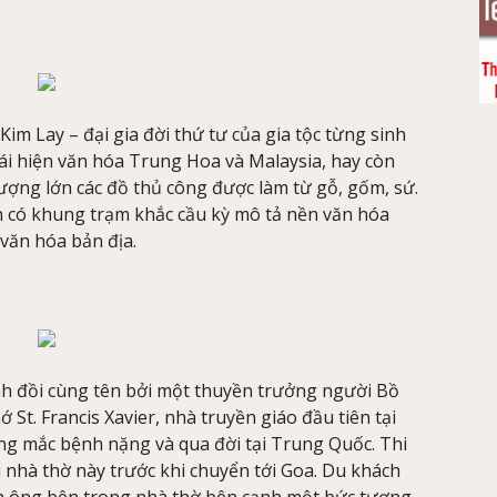
im Lay – đại gia đời thứ tư của gia tộc từng sinh
tái hiện văn hóa Trung Hoa và Malaysia, hay còn
lượng lớn các đồ thủ công được làm từ gỗ, gốm, sứ.
 có khung trạm khắc cầu kỳ mô tả nền văn hóa
văn hóa bản địa.
nh đồi cùng tên bởi một thuyền trưởng người Bồ
. Francis Xavier, nhà truyền giáo đầu tiên tại
ng mắc bệnh nặng và qua đời tại Trung Quốc. Thi
i nhà thờ này trước khi chuyển tới Goa. Du khách
ủa ông bên trong nhà thờ bên cạnh một bức tượng