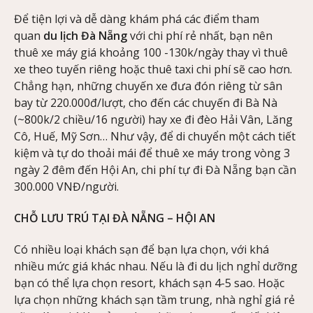
Để tiện lợi và dễ dàng khám phá các điểm tham
quan
du lịch Đà Nẵng
với chi phí rẻ nhất, bạn nên
thuê xe máy giá khoảng 100 -130k/ngày thay vì thuê
xe theo tuyến riêng hoặc thuê taxi chi phí sẽ cao hơn.
Chẳng hạn, những chuyến xe đưa đón riêng từ sân
bay từ 220.000đ/lượt, cho đến các chuyến đi Bà Nà
(~800k/2 chiều/16 người) hay xe đi đèo Hải Vân, Lăng
Cô, Huế, Mỹ Sơn… Như vậy, để di chuyển một cách tiết
kiệm và tự do thoải mái để thuê xe máy trong vòng 3
ngày 2 đêm đến Hội An, chi phí tự đi Đà Nẵng bạn cần
300.000 VNĐ/người.
CHỖ LƯU TRÚ TẠI ĐÀ NẴNG – HỘI AN
Có nhiều loại khách sạn để bạn lựa chọn, với khá
nhiều mức giá khác nhau. Nếu là đi du lịch nghỉ dưỡng
bạn có thể lựa chọn resort, khách sạn 4-5 sao. Hoặc
lựa chọn những khách sạn tầm trung, nhà nghỉ giá rẻ