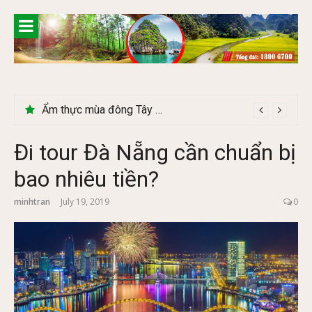
Skip
to
content
Ẩm thực mùa đông Tây Bắc có gì đặc biệt
Đi tour Đà Nẵng cần chuẩn bị
bao nhiêu tiền?
minhtran
July 19, 2019
0