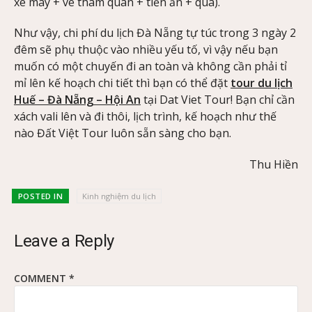
xe máy + vé tham quan + tiền ăn + quà).
Như vậy, chi phí du lịch Đà Nẵng tự túc trong 3 ngày 2
đêm sẽ phụ thuộc vào nhiều yếu tố, vì vậy nếu bạn
muốn có một chuyến đi an toàn và không cần phải tỉ
mỉ lên kế hoạch chi tiết thì bạn có thể đặt
tour du lịch
Huế – Đà Nẵng – Hội An
tại Dat Viet Tour! Bạn chỉ cần
xách vali lên và đi thôi, lịch trình, kế hoạch như thế
nào Đất Việt Tour luôn sẵn sàng cho bạn.
Thu Hiền
POSTED IN
Kinh nghiệm du lịch
Leave a Reply
COMMENT
*