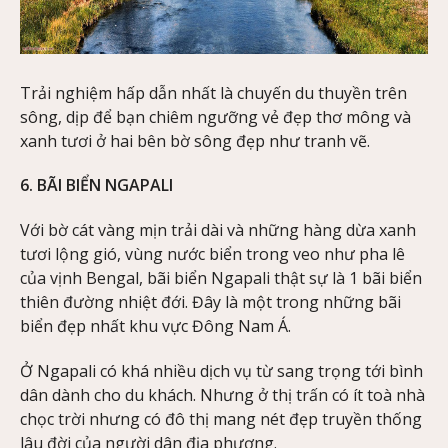
Trải nghiệm hấp dẫn nhất là chuyến du thuyền trên
sông, dịp để bạn chiêm ngưỡng vẻ đẹp thơ mông và
xanh tươi ở hai bên bờ sông đẹp như tranh vẽ.
6. BÃI BIỂN NGAPALI
Với bờ cát vàng mịn trải dài và những hàng dừa xanh
tươi lộng gió, vùng nước biển trong veo như pha lê
của vịnh Bengal, bãi biển Ngapali thật sự là 1 bãi biển
thiên đường nhiệt đới. Đây là một trong những bãi
biển đẹp nhất khu vực Đông Nam Á.
Ở Ngapali có khá nhiều dịch vụ từ sang trọng tới bình
dân dành cho du khách. Nhưng ở thị trấn có ít toà nhà
chọc trời nhưng có đô thị mang nét đẹp truyền thống
lâu đời của người dân địa phương.