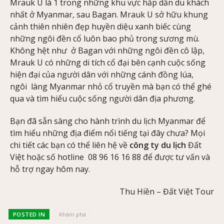
Mrauk U là 1 trong những khu vực hấp dẫn du khách
nhất ở Myanmar, sau Bagan. Mrauk U sở hữu khung
cảnh thiên nhiên đẹp huyền diệu xanh biếc cùng
những ngôi đền cổ luôn bao phủ trong sương mù.
Không hệt như ở Bagan với những ngôi đền cô lập,
Mrauk U có những di tích cổ đại bên cạnh cuộc sống
hiện đại của người dân với những cánh đồng lúa,
ngôi làng Myanmar nhỏ cổ truyền mà bạn có thể ghé
qua và tìm hiểu cuộc sống người dân địa phương.
Bạn đã sẵn sàng cho hành trình du lịch Myanmar để
tìm hiểu những địa điểm nổi tiếng tại đây chưa? Mọi
chi tiết các bạn có thể liên hệ về
công ty du lịch
Đất
Việt hoặc số hotline 08 96 16 16 88 để được tư vấn và
hỗ trợ ngay hôm nay.
Thu Hiền – Đất Việt Tour
POSTED IN
Khám phá