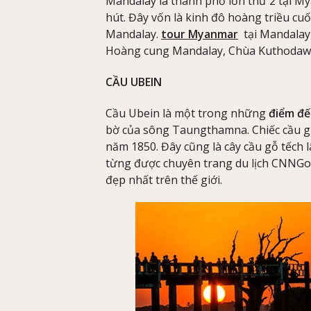
Mandalay là thành phố lớn thứ 2 tại M
hút. Đây vốn là kinh đô hoàng triều cu
Mandalay.
tour Myanmar
tại Mandalay,
Hoàng cung Mandalay, Chùa Kuthodaw
CẦU UBEIN
Cầu Ubein là một trong những
điểm đế
bờ của sông Taungthamna. Chiếc cầu g
năm 1850. Đây cũng là cây cầu gỗ tếch l
từng được chuyên trang du lịch CNNGo
đẹp nhất trên thế giới.