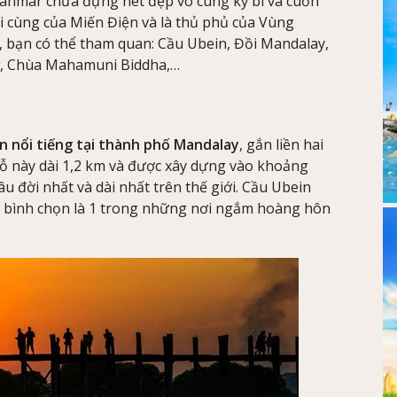
yanmar chứa đựng nét đẹp vô cùng kỳ bí và cuốn
ối cùng của Miến Điện và là thủ phủ của Vùng
 bạn có thể tham quan: Cầu Ubein, Đồi Mandalay,
, Chùa Mahamuni Biddha,…
n nổi tiếng tại thành phố Mandalay
, gắn liền hai
ỗ này dài 1,2 km và được xây dựng vào khoảng
âu đời nhất và dài nhất trên thế giới. Cầu Ubein
 bình chọn là 1 trong những nơi ngắm hoàng hôn