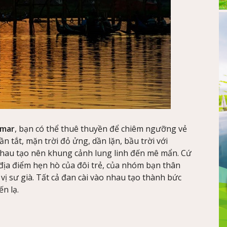
nmar
, bạn có thể thuê thuyền để chiêm ngưỡng vẻ
n tắt, mặn trời đỏ ửng, dần lặn, bầu trời với
nhau tạo nên khung cảnh lung linh đến mê mẩn. Cứ
 địa điểm hẹn hò của đôi trẻ, của nhóm bạn thân
vị sư già. Tất cả đan cài vào nhau tạo thành bức
n lạ.