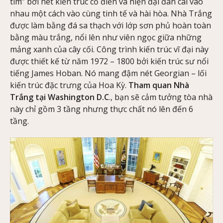
tim” bởi nét kiến trúc cổ điển và hiện đại đan cài vào
nhau một cách vào cùng tinh tế và hài hòa. Nhà Trắng
được làm bằng đá sa thạch với lớp sơn phủ hoàn toàn
bằng màu trắng, nổi lên như viên ngọc giữa những
mảng xanh của cây cối. Công trình kiến trúc vĩ đại này
được thiết kế từ năm 1972 – 1800 bởi kiến trúc sư nổi
tiếng James Hoban. Nó mang đậm nét Georgian – lối
kiến trúc đặc trưng của Hoa Kỳ.
T
ham
quan Nhà
Trắng tại Washington D.C
., bạn sẽ cảm tưởng tòa nhà
này chỉ gồm 3 tầng nhưng thực chất nó lên đến 6
tầng.