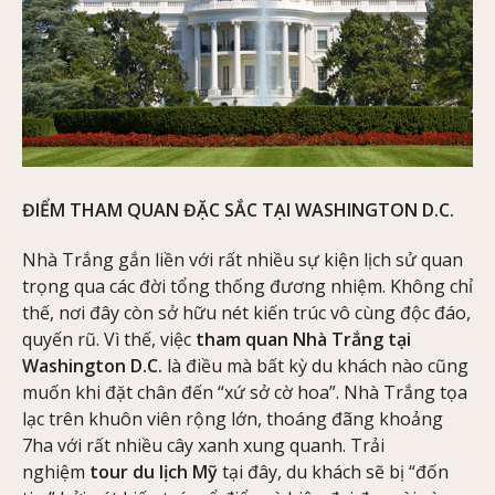
ĐIỂM THAM QUAN ĐẶC SẮC TẠI WASHINGTON D.C.
Nhà Trắng gắn liền với rất nhiều sự kiện lịch sử quan
trọng qua các đời tổng thống đương nhiệm. Không chỉ
thế, nơi đây còn sở hữu nét kiến trúc vô cùng độc đáo,
quyến rũ. Vì thế, việc
tham quan Nhà Trắng tại
Washington D.C.
là điều mà bất kỳ du khách nào cũng
muốn khi đặt chân đến “xứ sở cờ hoa”. Nhà Trắng tọa
lạc trên khuôn viên rộng lớn, thoáng đãng khoảng
7ha với rất nhiều cây xanh xung quanh. Trải
nghiệm
tour du lịch Mỹ
tại đây, du khách sẽ bị “đốn