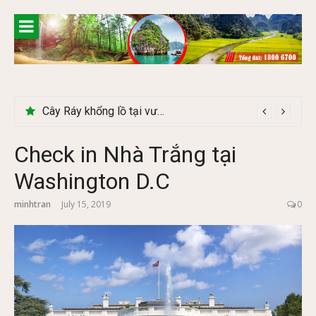
Skip
to
content
Cây Ráy khổng lồ tại vườn Quốc gia Cúc Phương
Check in Nhà Trắng tại
Washington D.C
minhtran
July 15, 2019
0