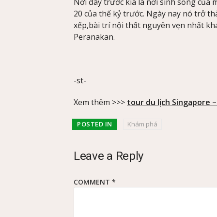
Nơi đây trước kia là nơi sinh sống củ
20 của thế kỷ trước. Ngày nay nó trở th
xếp,bài trí nội thất nguyên vẹn nhất k
Peranakan.
-st-
Xem thêm >>>
tour du lịch Singapore 
POSTED IN
Khám phá
Leave a Reply
COMMENT
*