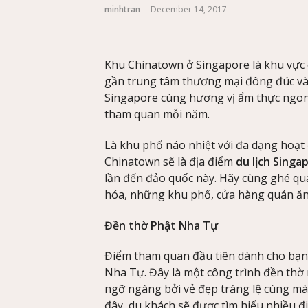
minhtran
December 14, 2017
Khu Chinatown ở Singapore là khu vực có 
gần trung tâm thương mại đông đúc và
Singapore cùng hương vị ẩm thực ngon
tham quan mỗi năm.
Là khu phố náo nhiệt với đa dạng hoạt
Chinatown sẽ là địa điểm
du lịch Singa
lần đến đảo quốc này. Hãy cùng ghé q
hóa, những khu phố, cửa hàng quán ăn
Đền thờ Phật Nha Tự
Điểm tham quan đầu tiên dành cho bạn 
Nha Tự. Đây là một công trình đền thờ
ngỡ ngàng bởi vẻ đẹp tráng lệ cùng mà
đây, du khách sẽ được tìm hiểu nhiều đ