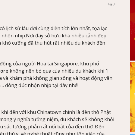
0
lịch sử lâu đời cùng diện tích lớn nhất, tọa lạc
 nhộn nhịp.Nơi đây sở hữu khá nhiều cảnh đẹp
 khó cưỡng đã thu hút rất nhiều du khách đến
 động của người Hoa tại Singapore, khu phố
pore
không nên bỏ qua của nhiều du khách khi 1
ua và khám phá không gian sống và hoạt động văn
… đông đúc nhộn nhịp tại đây nhé!
khi đến với khu Chinatown chính là đền thờ Phật
 mang ý nghĩa tưởng niệm, du khách sẽ không khỏi
u sắc tương phản rất nổi bật của đền thờ. Đến
iều thú vị về nghệ thuật cũng như tôn giáo của