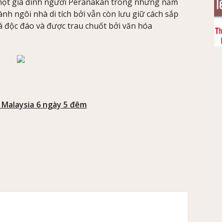
a một gia đình người Peranakan trong những năm
ành ngôi nhà di tích bởi vẫn còn lưu giữ cách sắp
há độc đáo và được trau chuốt bởi văn hóa
– Malaysia 6 ngày 5 đêm