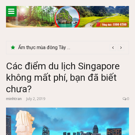
Skip
to
content
Lễ 2/9 có phải mùa du lịch Hà Giang đẹp không?
Các điểm du lịch Singapore
không mất phí, bạn đã biết
chưa?
minhtran
July 2, 2019
0