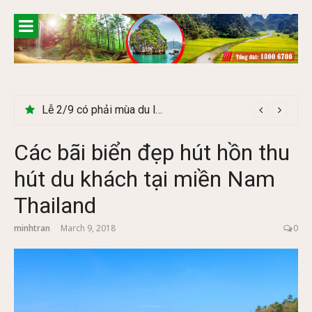
Skip
to
content
Lễ 2/9 có phải mùa du lịch Hà Giang đẹp không?
Các bãi biển đẹp hút hồn thu
hút du khách tại miền Nam
Thailand
minhtran
March 9, 2018
0