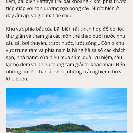
liềm, bãi biển Pattaya trải dài khoảng 4 km, phía trước
tiếp giáp với con đường rợp bóng cây. Nước biển ở
đây ấm áp, và gió mát dễ chịu.
Khu vực phía bắc của bãi biển rất thích hợp để bơi lội,
thư giãn và tham gia các môn thể thao dưới nước như
câu cá, bơi thuyền, trượt nước, lướt sóng… Còn ở khu
vực trung tâm và phía nam là hằng hà sa số các khách
sạn, nhà hàng, cửa hiệu mua sắm, quà lưu niệm, câu
lạc bộ đêm và nhiều trung tâm giải trí khác nhau. Đến
những nơi đó, bạn ắt sẽ có những trải nghiệm thú vị
khó quên.