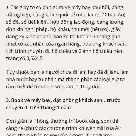
+ Các giấy tờ cơ bản gồm: vé máy bay khứ hồi, bằng
tốt nghiệp, bằng lái xe quốc tế (nếu lái xe ở Châu Âu),
sổ đỏ, sổ tiết kiệm, hợp đồng lao động, bảng lương,
đơn xin nghỉ phép, hộ khẩu, thư mời (nếu có), giấy
đăng ký kinh doanh, sao kê tài khoản 3 tháng gần
nhất có xác nhận của ngân hàng, booking khách sạn,
lịch trình chuyến đi, hộ chiếu và 2 ảnh hộ chiếu nền
trắng cỡ 3,5X4,5.
Tùy thuộc bạn là người chưa đi làm hay đã đi làm, làm
nhà nước hay tư nhân mà thành phần các loại giờ tờ
cần thiết để trình lên sứ quán có thay đổi.
3. Book vé máy bay, đặt phòng khách sạn…trước
chuyến đi từ 3 tháng-1 năm:
Đơn giản là Thông thường thì book càng sớm thì
càng rẻ (chú ý các chương trình khuyến mãi của Air
Asia, tham khảo review của Agoda, Tripadvisor,