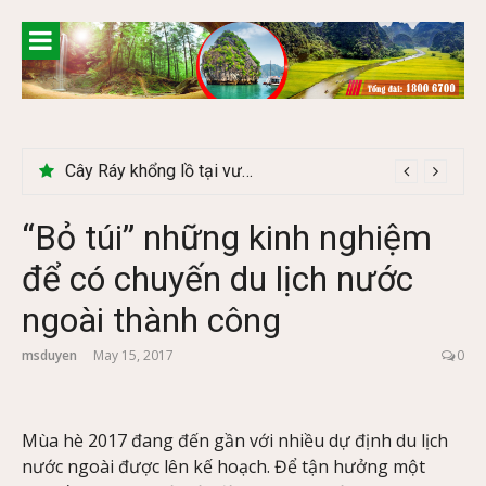
Skip
to
content
Du lịch Tây Bắc tháng 11 – Mùa hoa cải nhuộm vàng rực rỡ
“Bỏ túi” những kinh nghiệm
để có chuyến du lịch nước
ngoài thành công
msduyen
May 15, 2017
0
Mùa hè 2017 đang đến gần với nhiều dự định du lịch
nước ngoài được lên kế hoạch. Để tận hưởng một