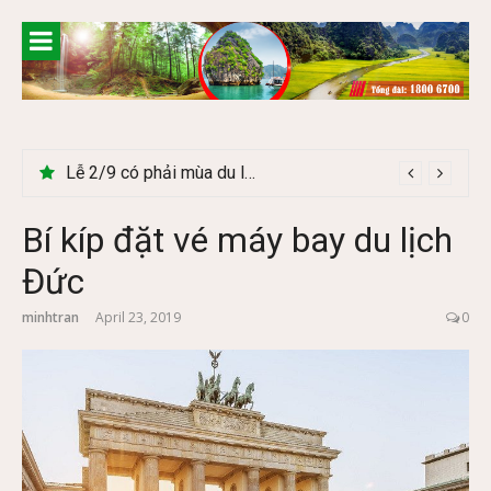
Skip
to
content
Lễ 2/9 có phải mùa du lịch Hà Giang đẹp không?
Bí kíp đặt vé máy bay du lịch
Đức
minhtran
April 23, 2019
0