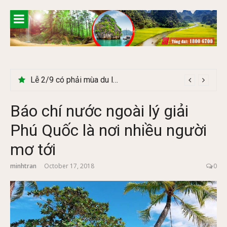
Skip
to
content
Lễ 2/9 có phải mùa du lịch Hà Giang đẹp không?
Báo chí nước ngoài lý giải
Phú Quốc là nơi nhiều người
mơ tới
minhtran
October 17, 2018
0